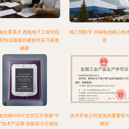
融合育英才 西电电子工程学院
韩三强联手 共铸电池核心技
安恒达微波共建校外实习基地
章
揭牌
龙自研eMMC主控芯片荣获“中
技术开发公司资质的重要性
”技术产品奖 创新实力引领存
路径