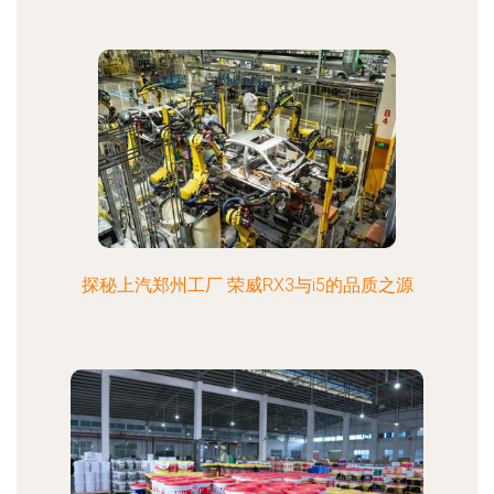
探秘上汽郑州工厂 荣威RX3与i5的品质之源