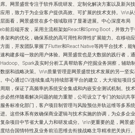
一席。网景盛世专注于软件系统研发、定制化解决方案以及新兴
应用，致力于为企业客户提供高效、可扩展的技术支持。\n\n从
术层面看，网景盛世在多个领域取得了显著进展。中心深度布局
eb前后端开发，采用主流框架如React和Spring Boot，并致力
服务架构的优化，确保系统的高可用性和弹性扩展能力。在移动
方面，开发团队掌握了Flutter和React Native等跨平台技术，能
快速构建多端一致的用户体验。网景盛世也是大数据的践行者，
Hadoop、Spark及实时分析工具帮助客户挖掘业务洞察，辅助
数据和战略决策。\n\n质量管理是网景盛世技术发展的另一坚实
础。中心通过CV连续集成与持续部署平台的建立，大大缩短项目
付周期，保证了高频率的系统安全集成和内嵌安全测试机制。技
进步必然伴随着解决问题的能力重塑，公司设立了专门的知识共
和服务标准化部门，客户项目制管理与风险预估并轨运维等多系
叠进。这些体系有效确保商业逻辑与技术实施的协调，为众多企
复杂项目中节省大量人力和研发成分。\n\n更重要的是，网景盛
深度结合国情特性及业务前沿思维去衔接战略主导精准把关执行