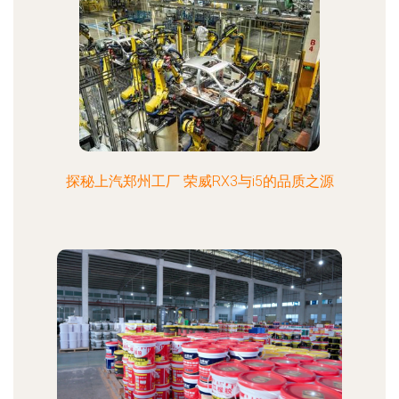
探秘上汽郑州工厂 荣威RX3与i5的品质之源