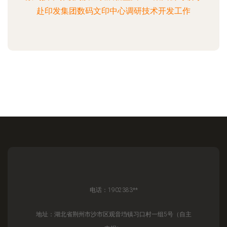
赴印发集团数码文印中心调研技术开发工作
电话：1902383**
地址：湖北省荆州市沙市区观音垱镇习口村一组5号（自主