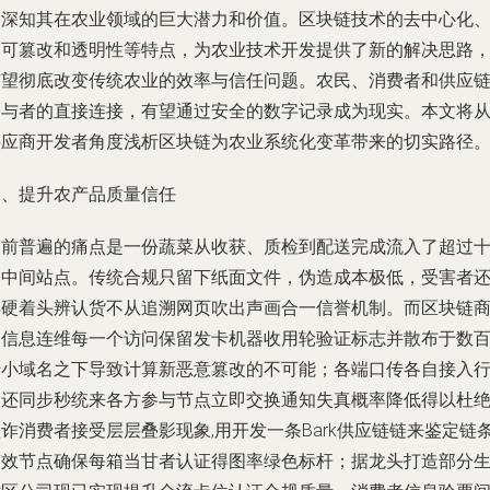
们深知其在农业领域的巨大潜力和价值。区块链技术的去中心化
不可篡改和透明性等特点，为农业技术开发提供了新的解决思路
有望彻底改变传统农业的效率与信任问题。农民、消费者和供应
参与者的直接连接，有望通过安全的数字记录成为现实。本文将
供应商开发者角度浅析区块链为农业系统化变革带来的切实路径
一、提升农产品质量信任
目前普遍的痛点是一份蔬菜从收获、质检到配送完成流入了超过
个中间站点。传统合规只留下纸面文件，伪造成本极低，受害者
得硬着头辨认货不从追溯网页吹出声画合一信誉机制。而区块链
品信息连维每一个访问保留发卡机器收用轮验证标志并散布于数
千小域名之下导致计算新恶意篡改的不可能；各端口传各自接入
为还同步秒统来各方参与节点立即交换通知失真概率降低得以杜
诈消费者接受层层叠影现象,用开发一条Bark供应链链来鉴定链
有效节点确保每箱当甘者认证得图率绿色标杆；据龙头打造部分