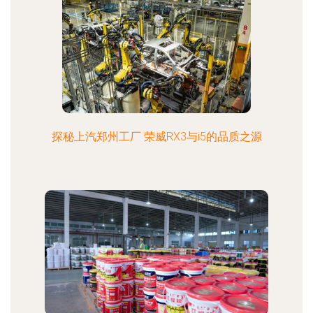
探秘上汽郑州工厂 荣威RX3与i5的品质之源