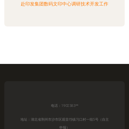
赴印发集团数码文印中心调研技术开发工作
电话：1902383**
地址：湖北省荆州市沙市区观音垱镇习口村一组5号（自主
申报）