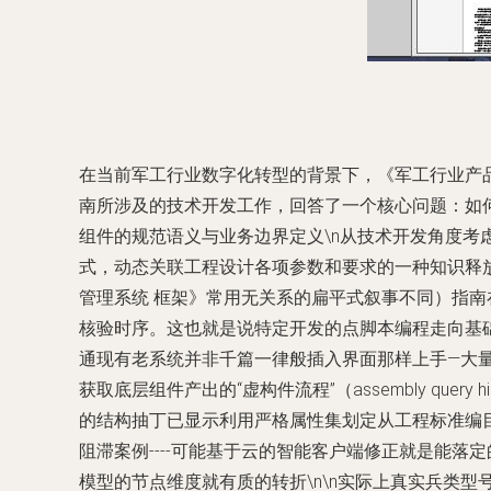
在当前军工行业数字化转型的背景下，《军工行业产品
南所涉及的技术开发工作，回答了一个核心问题：如何
组件的规范语义与业务边界定义\n从技术开发角度
式，动态关联工程设计各项参数和要求的一种知识释
管理系统 框架》常用无关系的扁平式叙事不同）指南
核验时序。这也就是说特定开发的点脚本编程走向基
通现有老系统并非千篇一律般插入界面那样上手—大
获取底层组件产出的“虚构件流程”（assembly quer
的结构抽丁已显示利用严格属性集划定从工程标准编
阻滞案例----可能基于云的智能客户端修正就是能
模型的节点维度就有质的转折\n\n实际上真实兵类