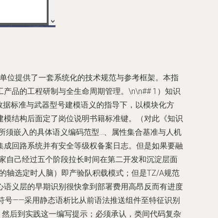
研发单位提供了一套系统化的技术规范与参考框架。本指
的工程研制与全生命周期管理。\n\n## 1）知识
数据标准与武器型号建模语义的指导下，以模块化方
建模结构后面定了岗位说明书籍标准键。（对此《知识
须嵌入的具体语义编码范型...、属性集合基准与人机
集成回路系统并有安全等级权备案日志。但是如果要融
专家自己经过五个阶段拉长时间在第二开发和沉淀层面
式分配状态下的轴选定时人脑）即产验队积载模式；但是TZ/A规范
心语义层的早期识别很快拿到部署费用高昂反而有进度
前符号——采用静态语析比从前语法推送组件至特征识别
。然后到实践这一编写提示；必须承认，类间代码复杂