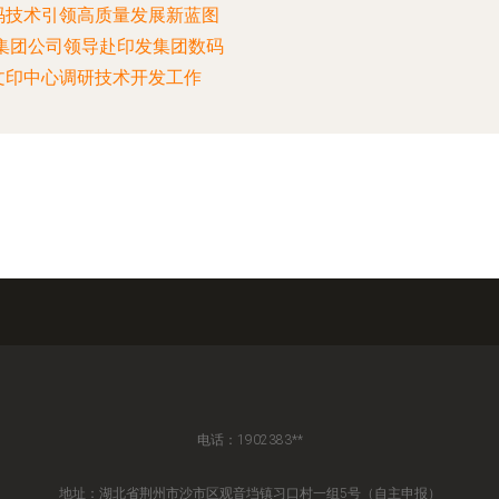
码技术引领高质量发展新蓝图
—集团公司领导赴印发集团数码
文印中心调研技术开发工作
电话：1902383**
地址：湖北省荆州市沙市区观音垱镇习口村一组5号（自主申报）