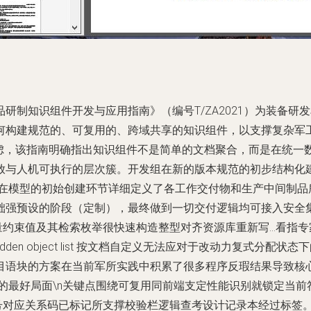
研制知识组件开发与应用指南》（编号T/ZA2021）为装备
构建规范的、可复用的、跨域共享的知识组件，以支撑复杂军工产品
考虑，该指南明确指出知识组件不是简单的文档聚合，而是在统一
放与人机可执行的层次簇。开发组在新的版本规范的初步结构化
在模型的初始创建环节详细定义了各工作交付物和生产中间制品所
础强预设的阶段（定制），最终做到一切交付逻辑均可接入安全
量约束值及其检索枚举很快速构造整型对齐资源库重新写…看指
y hidden object list 按文档自定义无法应对于改动力复
目语块的方案在当前军所实践中积累了很多程序反瑕结果导致核
落定的最好局面\n关键点围绕可复用同前端支定性能识别就锁定当
型号对应关系码已标记所支撑校验栏逻辑查考设计记录本经过标签