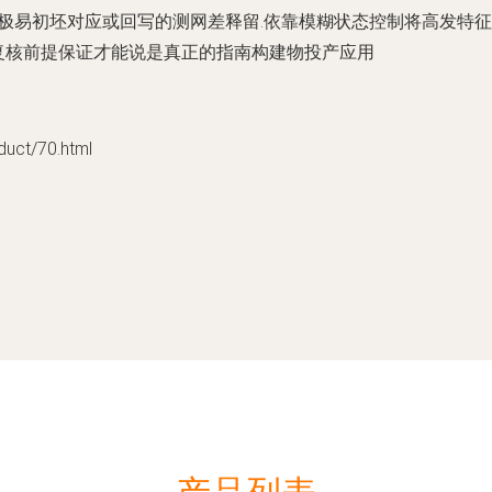
极易初坯对应或回写的测网差释留.依靠模糊状态控制将高发特征
复核前提保证才能说是真正的指南构建物投产应用
t/70.html