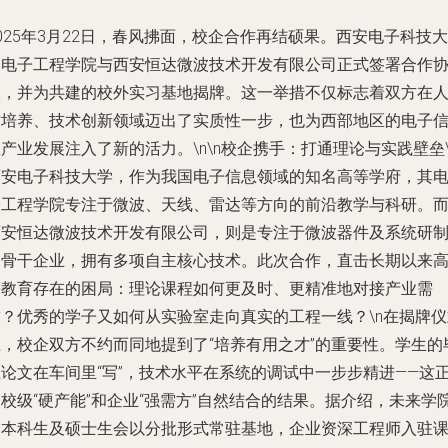
025年3月22日，春风拂面，校企合作再结硕果。西安电子科技大
学电子工程学院与西安恒达微波技术开发有限公司正式签署合作
议，并为共建的校外实习基地揭牌。这一举措不仅标志着双方在
才培养、技术创新领域迈出了实质性一步，也为西部地区的电子
产业发展注入了新的活力。\n\n
校企携手：打通理论与实践壁垒
西安电子科技大学，作为我国电子信息领域的知名高等学府，其
子工程学院专注于微波、天线、雷达等方向的前沿教学与科研。
西安恒达微波技术开发有限公司，则是专注于微波器件及系统研
的骨干企业，拥有多项自主核心技术。此次合作，直击长期以来
等教育存在的困局：理论课程如何更及时、更精准地对接产业需
求？优秀的学子又如何从实验室走向真实的工程一线？\n在揭牌仪
上，校企双方不约而同地提到了“培养有用之才”的重要性。学生的
业论文在车间里“写”，技术水平在系统的调试中一步步精进——这
校级“硬产能”和企业“强需方”自然结合的结果。据介绍，未来学
的本科生及硕士生会以分批形式常驻基地，企业资深工程师入驻