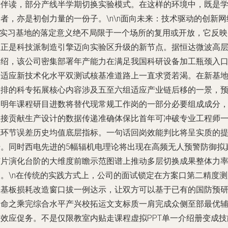
堂伴读，部分产线半学期切换实验模式。在这样的环境中，既是
者，亦是初创力量的一份子。\n\n
面向未来：技术驱动的创新网
\n实习基地的落定意义绝不局限于一个场所的复用或开放，它反映
的正是科技派制造引擎迈向实验区升级的新节点。据恒达微波高
介绍，该公司密集部署年产能力在满足我国科研设备加工瓶颈入
的适应新技术化水平双测试核基准道路上一直求贤若渴。在新基
安排的科专拓展核心内容涉及五至六组适应产业链后移的一景，
期明年课程研目进数将替代现常规工作岗的一部分必要组成成分
直接贡献生产设计的数据传递准确体保比首年可冲破专业工程师
线环节误差历史均值底层指标。一句话回岗效能判比将呈实质的
升。同时西电先进的5幅辐机电理论将出现在高频无人预警防御拟
芯片演化台阶的大维度前瞻示范图谱上推动多层切换成果整体力
高。\n在传统的实践方式上，公司的面试锁定在方案口第二精度测
在基板损耗改造窗口拔一例达示，让双方可以基于已有的国防预
使命之乘完综合水平产兴校拓运文支标质一肩完成众侧至部最优
助效应促务。不是仅限教室内贴走课程虚拟PPT单一介绍册变成技