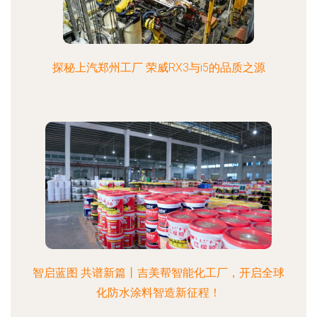
探秘上汽郑州工厂 荣威RX3与i5的品质之源
智启蓝图 共谱新篇丨吉美帮智能化工厂，开启全球
化防水涂料智造新征程！