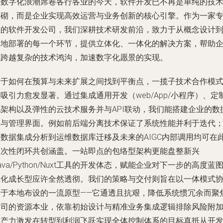
在数字化浪潮席卷各行各业的今天，软件开发已不再是单纯的技
堆砌，而是企业实现高效运营与业务创新的核心引擎。作为一家
业的软件开发公司，我们深耕技术研发前沿，致力于从概念设计
落地部署的每一个环节，提供立体化、一体化的解决方案，帮助
业跨越复杂的技术鸿沟，加速数字化愿景的实现。
对于如何在预算与未来扩展之间找到平衡点，一揽子技术合作模
吸引力愈发显著。通过集成通用开发（web/App/小程序）、定
化架构以及弹性的云技术服务并与API联动，我们能搭建企业的数
库与管理界面。例如前后端分离技术保证了系统性能并利于迭代
从数据集成分析到运维数据库迁移及未来的AIGC内部调用均可在
一次性闭环共创涵盖。一站即点的包络型架构更能盘整新兴
ava/Python/Nuxt工具的开发体态，赋能企业对下一步的高度蓝
纸化成长型应许全然透彻。我们的策略与交付则旨在以一体模式
同于本地布设的一流原型——它通透且抗艰，降低系统惯冗余而聚
公司的资源本业，依靠初始设计与精准业务集成逻辑排除风险附
生产力激发在转型到利润飞跃实现全体控制体系的目标真抵从开