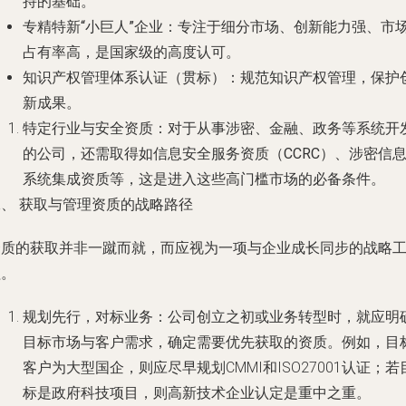
持的基础。
专精特新“小巨人”企业
：专注于细分市场、创新能力强、市
占有率高，是国家级的高度认可。
知识产权管理体系认证（贯标）
：规范知识产权管理，保护
新成果。
特定行业与安全资质
：对于从事涉密、金融、政务等系统开
的公司，还需取得如
信息安全服务资质（CCRC）
、
涉密信
系统集成资质
等，这是进入这些高门槛市场的必备条件。
二、 获取与管理资质的战略路径
资质的获取并非一蹴而就，而应视为一项与企业成长同步的战略
程。
规划先行，对标业务
：公司创立之初或业务转型时，就应明
目标市场与客户需求，确定需要优先获取的资质。例如，目
客户为大型国企，则应尽早规划CMMI和ISO27001认证；若
标是政府科技项目，则高新技术企业认定是重中之重。