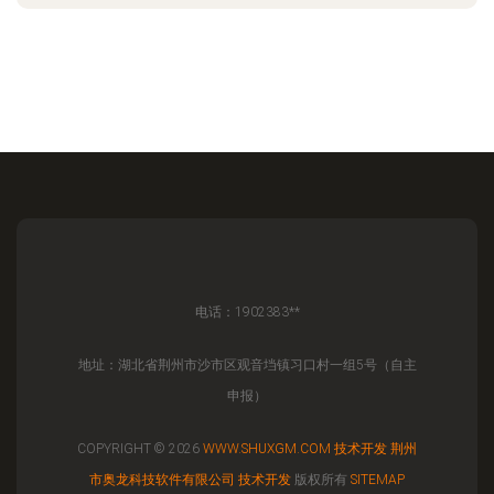
电话：1902383**
地址：湖北省荆州市沙市区观音垱镇习口村一组5号（自主
申报）
COPYRIGHT © 2026
WWW.SHUXGM.COM
技术开发
荆州
市奥龙科技软件有限公司
技术开发
版权所有
SITEMAP