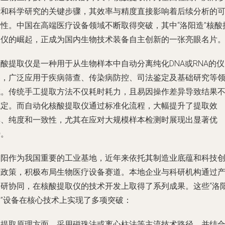
断和科学研究的关键步骤，其效率与精度直接影响着后续分析的
靠性。中国在高端医疗设备领域不断取得突破，其中“洛阳造”核酸
取仪的崛起，正成为国内生物技术装备自主创新的一张亮眼名片
酸提取仪是一种用于从生物样本中自动分离纯化DNA或RNA的仪
器，广泛应用于疾病筛查、传染病防控、司法鉴定及基础研究等
域。传统手工提取方法不仅耗时耗力，且易因操作差异导致结果
稳定。而自动化核酸提取仪通过标准化流程，大幅提升了提取效
率、纯度和一致性，尤其在应对大规模样本检测时展现出显著优
势。
洛阳作为我国重要的工业基地，近年来依托其制造业底蕴和科技
新政策，积极布局生物医疗设备赛道。本地企业与科研机构通过
学研协同，在核酸提取仪的技术开发上取得了系列成果。这些“洛
造”设备在核心技术上实现了多项突破：
在提取原理方面，采用磁珠法或离心柱法等主流技术路径，并结