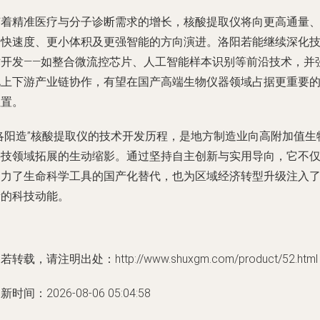
随着精准医疗与分子诊断需求的增长，核酸提取仪将向更高通量
更快速度、更小体积及更强智能的方向演进。洛阳若能继续深化
术开发——如整合微流控芯片、人工智能样本识别等前沿技术，并
化上下游产业链协作，有望在国产高端生物仪器领域占据更重要
位置。
“洛阳造”核酸提取仪的技术开发历程，是地方制造业向高附加值生
科技领域拓展的生动缩影。通过坚持自主创新与实用导向，它不
助力了生命科学工具的国产化替代，也为区域经济转型升级注入
新的科技动能。
若转载，请注明出处：http://www.shuxgm.com/product/52.html
新时间：2026-08-06 05:04:58