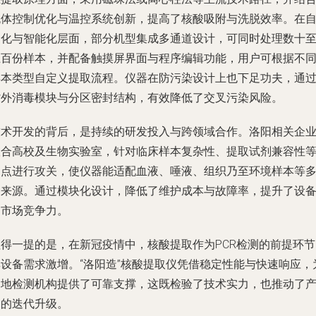
流体控制优化与温控系统创新，提高了核酸吸附与洗脱效率。在
动化与智能化层面，部分机型集成多通道设计，可同时处理数十
上百份样本，并配备触摸屏界面与程序编辑功能，用户可根据不
样本类型自定义提取流程。仪器在防污染设计上也下足功夫，通
紫外消毒模块与分区密封结构，有效降低了交叉污染风险。
技术开发的背后，是持续的研发投入与跨领域合作。洛阳相关企
联合高校及生物实验室，针对临床样本复杂性、提取试剂兼容性
痛点进行攻关，使仪器能适配血液、唾液、组织乃至环境样本等
种来源。通过模块化设计，降低了维护成本与故障率，提升了设
的市场竞争力。
值得一提的是，在新冠疫情中，核酸提取作为PCR检测的前提环节
其设备需求激增。“洛阳造”核酸提取仪凭借稳定性能与快速响应，
多地检测机构提供了可靠支撑，这既检验了技术实力，也推动了
品的迭代升级。